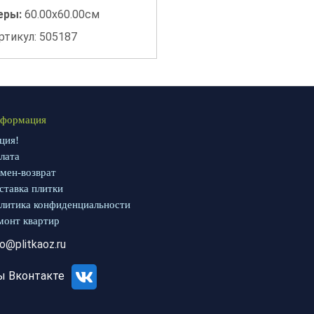
еры:
60.00x60.00см
ртикул: 505187
формация
ция!
лата
мен-возврат
ставка плитки
литика конфиденциальности
монт квартир
fo@plitkaoz.ru
ы Вконтакте