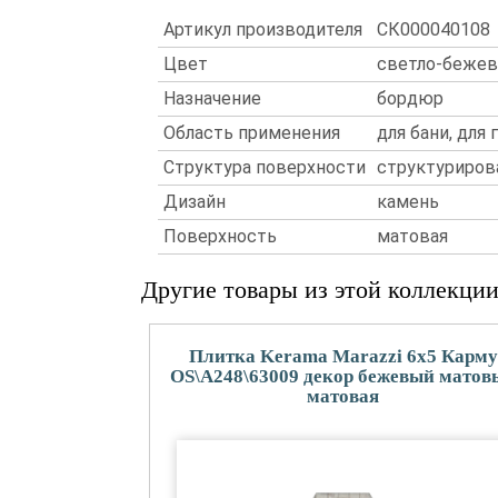
Артикул производителя
СК000040108
Цвет
светло-беже
Назначение
бордюр
Область применения
для бани, для 
Структура поверхности
структуриров
Дизайн
камень
Поверхность
матовая
Другие товары из этой коллекци
Плитка Kerama Marazzi 6x5 Карму
OS\A248\63009 декор бежевый матов
матовая