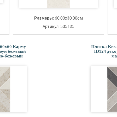
Размеры:
60.00x30.00см
Артикул: 505135
 60x60 Карму
Плитка Kera
тоун бежевый
ID124 дек
ло-бежевый
ма