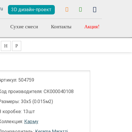
3D дизайн-проект
Сухие смеси
Контакты
Акция!
Н
Р
Артикул:
504759
Код производителя: СК000040108
Размеры: 30х5 (0.015м2)
В коробке: 13шт
Коллекция:
Карму
Производитель:
Kerama Marazzi