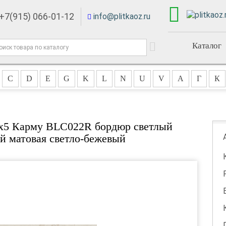
+7(915) 066-01-12
info@plitkaoz.ru
Каталог
C
D
E
G
K
L
N
U
V
А
Г
К
0x5 Карму BLC022R бордюр светлый
й матовая светло-бежевый