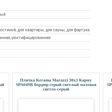
вый
гостиной, для квартиры, для сауны, для фартука
анная, ректифицированная
и
Плитка Kerama Marazzi 30x3 Карму
ый
SPA049R бордюр серый светлый матовая
SP
светло-серый