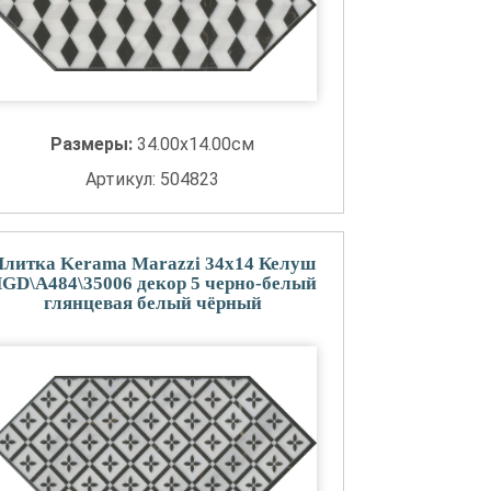
Размеры:
34.00x14.00см
Артикул: 504823
литка Kerama Marazzi 34x14 Келуш
GD\A484\35006 декор 5 черно-белый
глянцевая белый чёрный