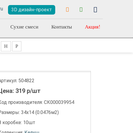
3D дизайн-проект
Сухие смеси
Контакты
Акция!
Н
Р
Артикул:
504822
Цена:
319
р/шт
Код производителя: СК000039954
Размеры: 34х14 (0.0476м2)
В коробке: 10шт
Коллекция:
Келуш