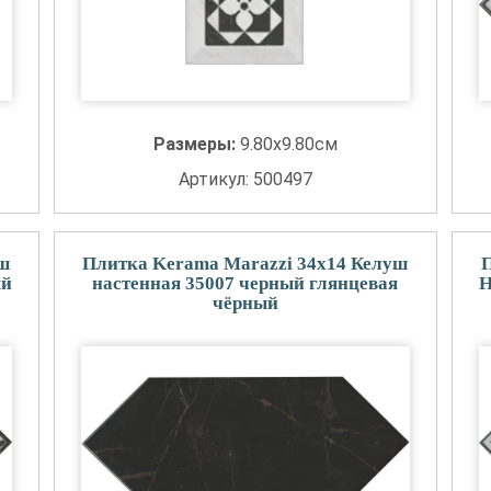
Размеры:
9.80x9.80см
Артикул: 500497
уш
Плитка Kerama Marazzi 34x14 Келуш
П
ый
настенная 35007 черный глянцевая
H
чёрный