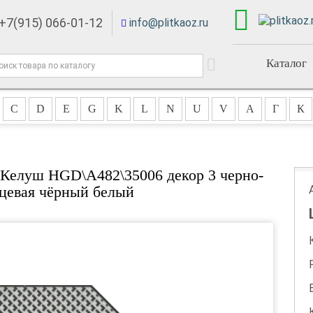
+7(915) 066-01-12
info@plitkaoz.ru
Каталог
C
D
E
G
K
L
N
U
V
А
Г
К
 Келуш HGD\A482\35006 декор 3 черно-
цевая чёрный белый