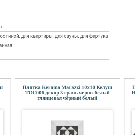
н
гостиной, для квартиры, для сауны, для фартука
анная
и
уш
Плитка Kerama Marazzi 10x10 Келуш
П
й
TOC006 декор 3 грань черно-белый
H
глянцевая чёрный белый