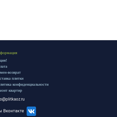
формация
ция!
лата
мен-возврат
ставка плитки
литика конфиденциальности
монт квартир
fo@plitkaoz.ru
ы Вконтакте