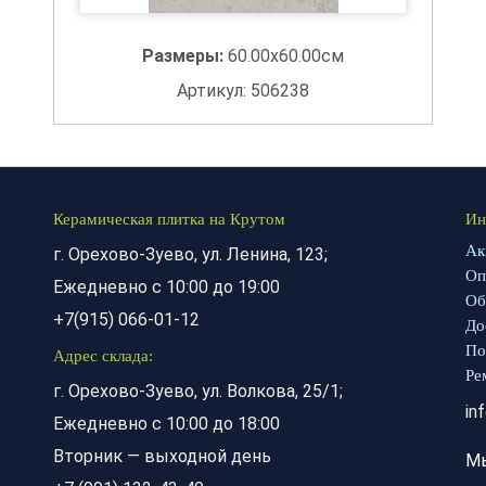
Размеры:
60.00x60.00см
Артикул: 506238
Керамическая плитка на Крутом
Ин
Ак
г. Орехово-Зуево, ул. Ленина, 123;
Оп
Ежедневно с 10:00 до 19:00
Об
+7(915) 066-01-12
До
По
Адрес склада:
Ре
г. Орехово-Зуево, ул. Волкова, 25/1;
in
Ежедневно с 10:00 до 18:00
Вторник — выходной день
М