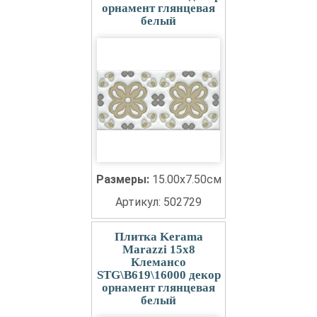
орнамент глянцевая
белый
Размеры:
15.00x7.50см
Артикул: 502729
Плитка Kerama
Marazzi 15x8
Клемансо
STG\B619\16000 декор
орнамент глянцевая
белый