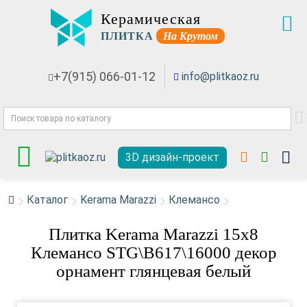
Керамическая
ПЛИТКА
На Крутом
+7(915) 066-01-12
info@plitkaoz.ru
3D дизайн-проект
Каталог
Kerama Marazzi
Клемансо
Плитка Kerama Marazzi 15x8
Клемансо STG\B617\16000 декор
орнамент глянцевая белый