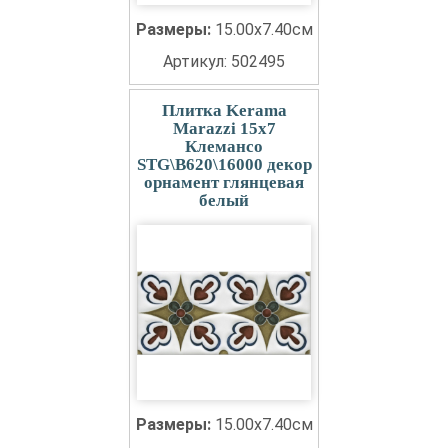
Размеры:
15.00x7.40см
Артикул: 502495
Плитка Kerama
Marazzi 15x7
Клемансо
STG\B620\16000 декор
орнамент глянцевая
белый
Размеры:
15.00x7.40см