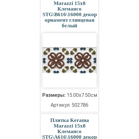
Marazzi 15x8
Клемансо
STG\B616\16000 декор
орнамент глянцевая
белый
Размеры:
15.00x7.50см
Артикул: 502786
Плитка Kerama
Marazzi 15x8
Клемансо
STG\A616\16000 декор