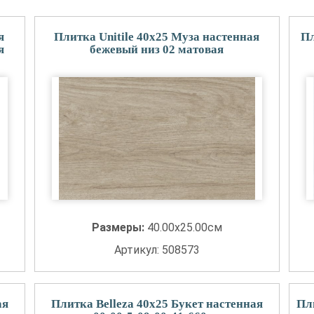
я
Плитка Unitile 40x25 Муза настенная
Пл
я
бежевый низ 02 матовая
Размеры:
40.00x25.00см
Артикул: 508573
ая
Плитка Belleza 40x25 Букет настенная
Пл