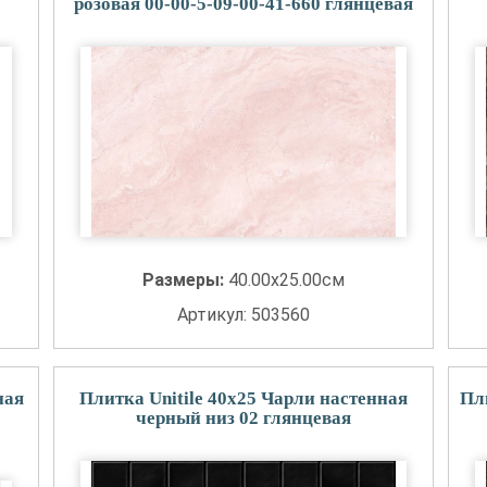
розовая 00-00-5-09-00-41-660 глянцевая
Размеры:
40.00x25.00см
Артикул: 503560
ная
Плитка Unitile 40x25 Чарли настенная
Пл
черный низ 02 глянцевая