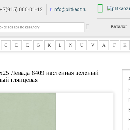
+7(915) 066-01-12
info@plitkaoz.ru
Каталог
C
D
E
G
K
L
N
U
V
А
Г
К
x25 Левада 6409 настенная зеленый
лый глянцевая