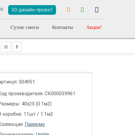
3D дизайн-проект
Сухие смеси
Контакты
Акция!
Н
Р
Артикул:
504951
Код производителя: СК000039961
Размеры: 40х25 (0.1м2)
В коробке: 11шт / 1.1м2
Коллекция:
Палермо
Производитель:
Unitile