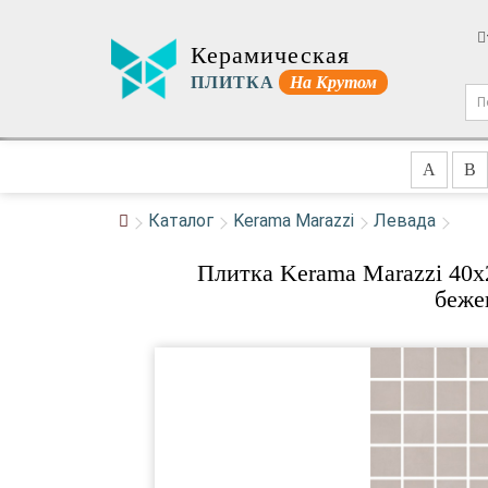
Керамическая
ПЛИТКА
На Крутом
A
B
Каталог
Kerama Marazzi
Левада
Плитка Kerama Marazzi 40
беже