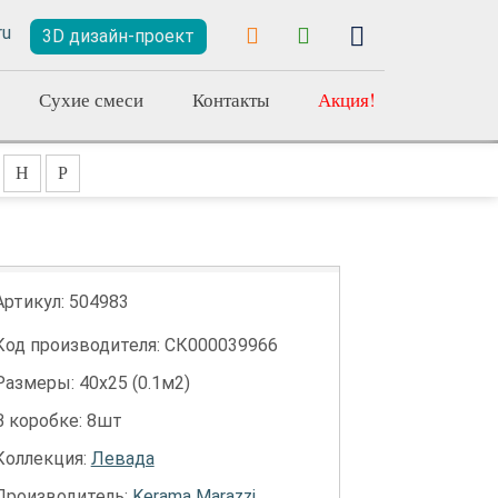
3D дизайн-проект
Сухие смеси
Контакты
Акция!
Н
Р
Артикул:
504983
Код производителя: СК000039966
Размеры: 40х25 (0.1м2)
В коробке: 8шт
Коллекция:
Левада
Производитель:
Kerama Marazzi