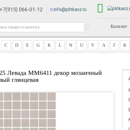
+7(915) 066-01-12
info@plitkaoz.ru
Каталог
C
D
E
G
K
L
N
U
V
А
Г
К
x25 Левада MM6411 декор мозаичный
вый глянцевая