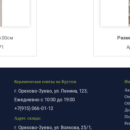
5.00см
Разм
71
А
Керамическая плитка на Крутом
Ин
Ак
г. Орехово-Зуево, ул. Ленина, 123;
Оп
Ежедневно с 10:00 до 19:00
Об
+7(915) 066-01-12
До
По
Адрес склада:
Ре
г. Орехово-Зуево, ул. Волкова, 25/1;