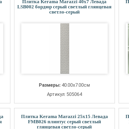
а
Плитка Kerama Marazzi 40x7 Левада
П
LSB002 бордюр серый светлый глянцевая
светло-серый
Размеры:
40.00x7.00см
Артикул: 505064
да
Плитка Kerama Marazzi 25x15 Левада
П
я
FMB026 плинтус серый светлый
глянцевая светло-серый