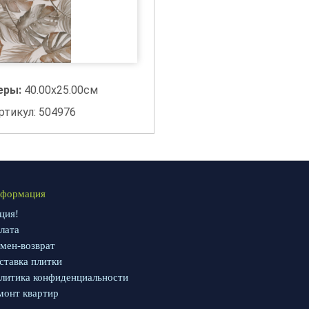
еры:
40.00x25.00см
ртикул: 504976
формация
ция!
лата
мен-возврат
ставка плитки
литика конфиденциальности
монт квартир