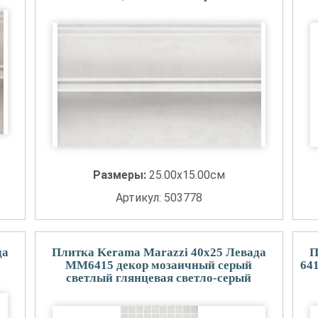
Размеры:
25.00x15.00см
Артикул: 503778
да
Плитка Kerama Marazzi 40x25 Левада
П
MM6415 декор мозаичный серый
64
светлый глянцевая светло-серый