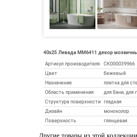
40x25 Левада MM6411 декор мозаичн
Артикул производителя
СК000039966
Цвет
бежевый
Назначение
плитка для ст
Область применения
для бани, для 
Структура поверхности
гладкая
Дизайн
моноколор
Поверхность
глянцевая
Другие товары из этой коллекци