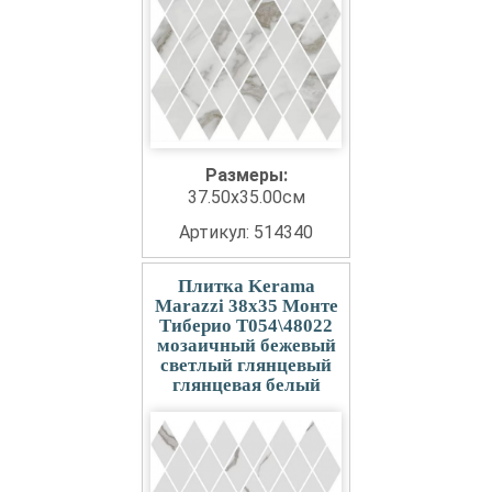
Размеры:
37.50x35.00см
Артикул: 514340
Плитка Kerama
Marazzi 38x35 Монте
Тиберио T054\48022
мозаичный бежевый
светлый глянцевый
глянцевая белый