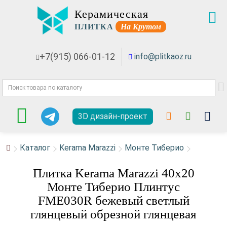
Керамическая
ПЛИТКА
На Крутом
+7(915) 066-01-12
info@plitkaoz.ru
3D дизайн-проект
Каталог
Kerama Marazzi
Монте Тиберио
Плитка Kerama Marazzi 40x20
Монте Тиберио Плинтус
FME030R бежевый светлый
глянцевый обрезной глянцевая