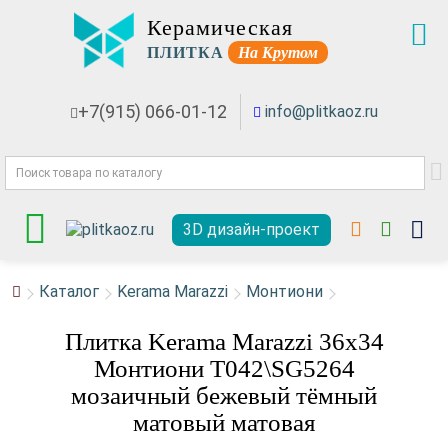
Керамическая
ПЛИТКА
На Крутом
+7(915) 066-01-12
info@plitkaoz.ru
3D дизайн-проект
Каталог
Kerama Marazzi
Монтиони
Плитка Kerama Marazzi 36x34
Монтиони T042\SG5264
мозаичный бежевый тёмный
матовый матовая