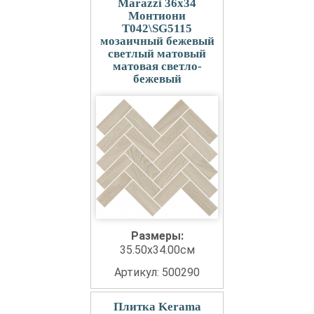
Marazzi 36x34
Монтиони
T042\SG5115
мозаичный бежевый
светлый матовый
матовая светло-
бежевый
Размеры:
35.50x34.00см
Артикул: 500290
Плитка Kerama