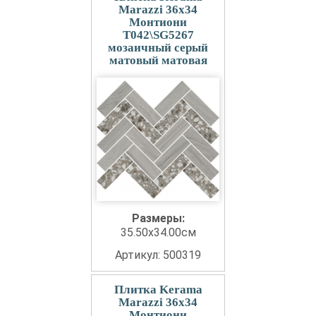
Marazzi 36x34
Монтиони
T042\SG5267
мозаичный серый
матовый матовая
Размеры:
35.50x34.00см
Артикул: 500319
Плитка Kerama
Marazzi 36x34
Монтиони