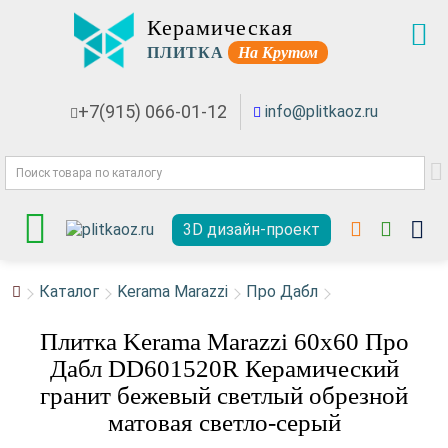
Керамическая
ПЛИТКА
На Крутом
+7(915) 066-01-12
info@plitkaoz.ru
3D дизайн-проект
Каталог
Kerama Marazzi
Про Дабл
Плитка Kerama Marazzi 60x60 Про
Дабл DD601520R Керамический
гранит бежевый светлый обрезной
матовая светло-серый