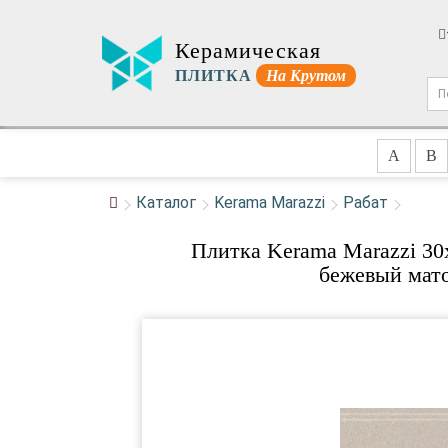
Керамическая
ПЛИТКА
На Крутом
A
B
Каталог
Kerama Marazzi
Рабат
Плитка Kerama Marazzi 
бежевый мато