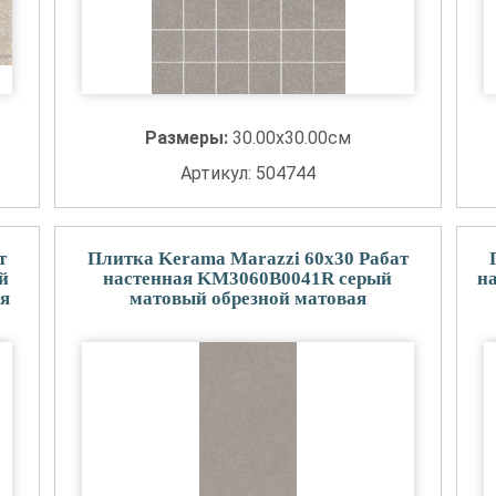
Размеры:
30.00x30.00см
Артикул: 504744
т
Плитка Kerama Marazzi 60x30 Рабат
й
настенная KM3060B0041R серый
н
ая
матовый обрезной матовая