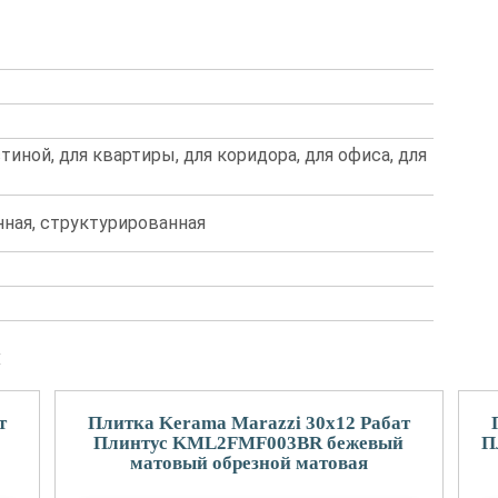
стиной, для квартиры, для коридора, для офиса, для
ная, структурированная
и
т
Плитка Kerama Marazzi 30x12 Рабат
Плинтус KML2FMF003BR бежевый
П
матовый обрезной матовая