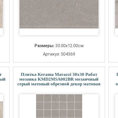
Размеры:
30.00x12.00см
Артикул: 504369
т
Плитка Kerama Marazzi 30x30 Рабат
вый
мозаика KMD2MSA002BR мозаичный
серый матовый обрезной декор матовая
м