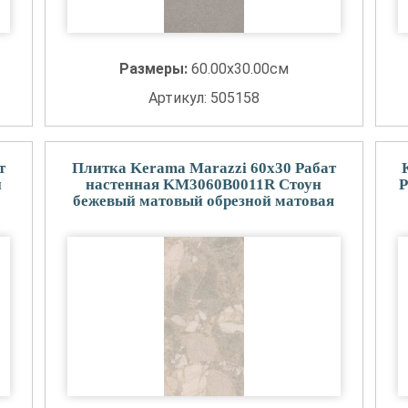
Размеры:
60.00x30.00см
Артикул: 505158
т
Плитка Kerama Marazzi 60x30 Рабат
й
настенная KM3060B0011R Стоун
Р
бежевый матовый обрезной матовая