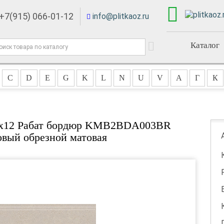
+7(915) 066-01-12
info@plitkaoz.ru
Каталог
C
D
E
G
K
L
N
U
V
А
Г
К
30x12 Рабат бордюр KMB2BDA003BR
вый обрезной матовая