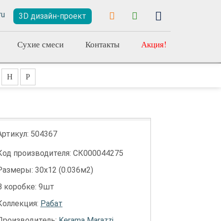
3D дизайн-проект
Сухие смеси
Контакты
Акция!
Н
Р
Артикул:
504367
Код производителя: СК000044275
Размеры: 30х12 (0.036м2)
В коробке: 9шт
Коллекция:
Рабат
Производитель:
Kerama Marazzi