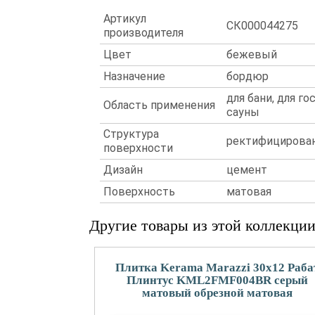
Артикул
СК000044275
производителя
Цвет
бежевый
Назначение
бордюр
для бани, для го
Область применения
сауны
Структура
ректифицирован
поверхности
Дизайн
цемент
Поверхность
матовая
Другие товары из этой коллекци
Плитка Kerama Marazzi 30x12 Раба
Плинтус KML2FMF004BR серый
матовый обрезной матовая