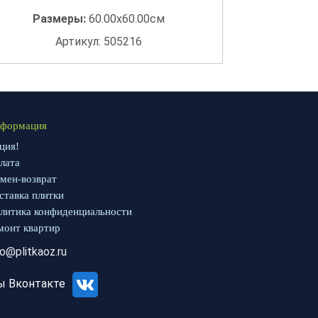
Размеры:
60.00x60.00см
Артикул: 505216
формация
ция!
лата
мен-возврат
ставка плитки
литика конфиденциальности
монт квартир
fo@plitkaoz.ru
ы Вконтакте