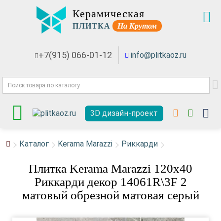
Керамическая
ПЛИТКА
На Крутом
+7(915) 066-01-12
info@plitkaoz.ru
3D дизайн-проект
Каталог
Kerama Marazzi
Риккарди
Плитка Kerama Marazzi 120x40
Риккарди декор 14061R\3F 2
матовый обрезной матовая серый