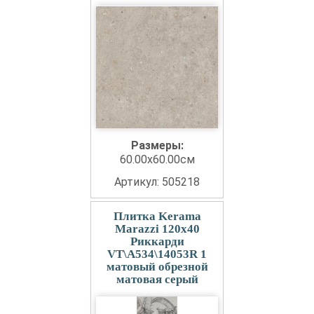
Размеры:
60.00x60.00см
Артикул: 505218
Плитка Kerama
Marazzi 120x40
Риккарди
VT\A534\14053R 1
матовый обрезной
матовая серый