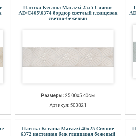
е
Плитка Kerama Marazzi 25x5 Сияние
я
AD\C465\6374 бордюр светлый глянцевая
AD
светло-бежевый
Размеры:
25.00x5.40см
Артикул: 503821
ие
Плитка Kerama Marazzi 40x25 Сияние
П
6372 настенная беж глянцевая бежевый