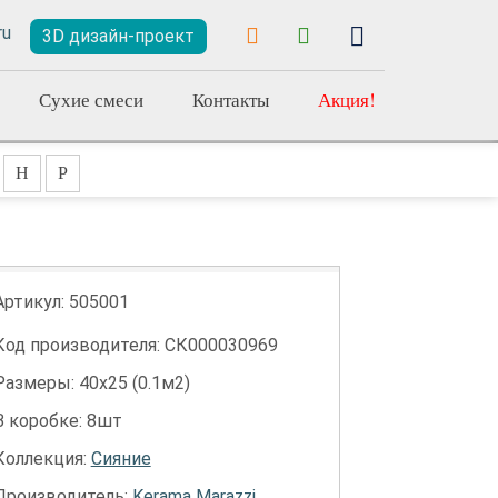
3D дизайн-проект
Сухие смеси
Контакты
Акция!
Н
Р
Артикул:
505001
Код производителя: СК000030969
Размеры: 40х25 (0.1м2)
В коробке: 8шт
Коллекция:
Сияние
Производитель:
Kerama Marazzi