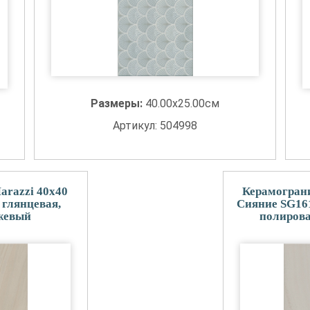
Размеры:
40.00x25.00см
Артикул: 504998
arazzi 40x40
Керамограни
глянцевая,
Сияние SG161
жевый
полирова