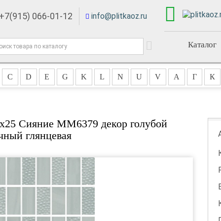
+7(915) 066-01-12
info@plitkaoz.ru
Каталог
C
D
E
G
K
L
N
U
V
А
Г
К
0x25 Сияние MM6379 декор голубой
чный глянцевая