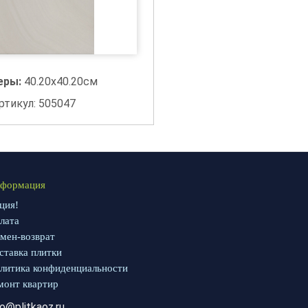
еры:
40.20x40.20см
ртикул: 505047
формация
ция!
лата
мен-возврат
ставка плитки
литика конфиденциальности
монт квартир
fo@plitkaoz.ru