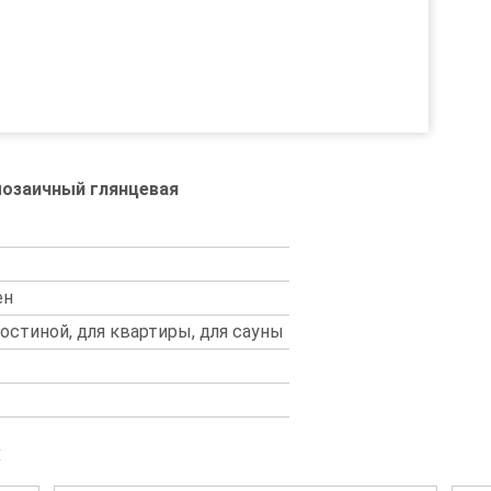
мозаичный глянцевая
ен
 гостиной, для квартиры, для сауны
и