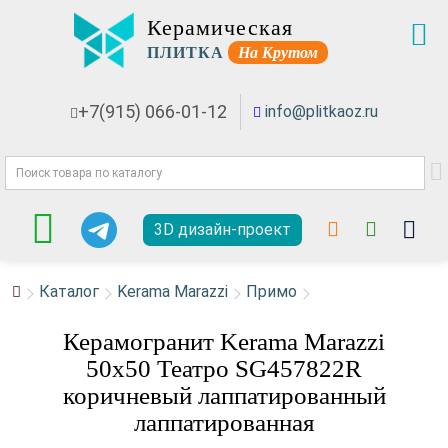
Керамическая
ПЛИТКА
На Крутом
+7(915) 066-01-12
info@plitkaoz.ru
3D дизайн-проект
Каталог
Kerama Marazzi
Примо
Керамогранит Kerama Marazzi
50x50 Театро SG457822R
коричневый лаппатированный
лаппатированная