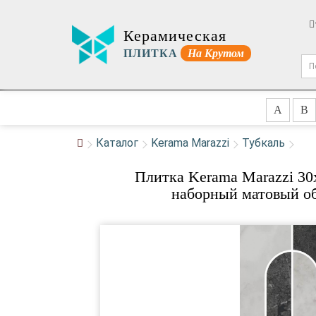
Керамическая
ПЛИТКА
На Крутом
A
B
Каталог
Kerama Marazzi
Тубкаль
Плитка Kerama Marazzi 3
наборный матовый об