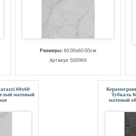
Размеры:
60.00x60.00см
Артикул: 500969
arazzi 60x60
Керамограни
елый матовый
Тубкаль 
вая
матовый об