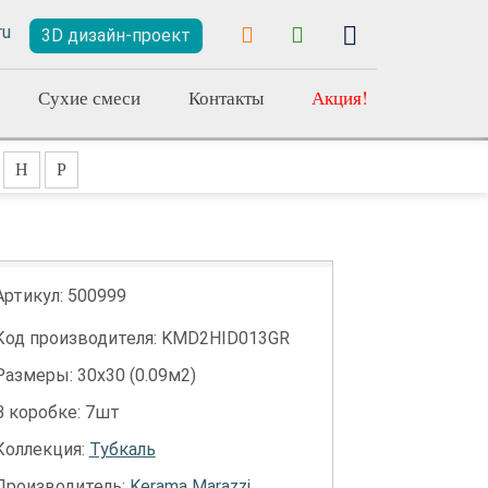
3D дизайн-проект
Сухие смеси
Контакты
Акция!
Н
Р
Артикул:
500999
Код производителя: KMD2HID013GR
Размеры: 30х30 (0.09м2)
В коробке: 7шт
Коллекция:
Тубкаль
Производитель:
Kerama Marazzi