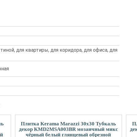
стиной, для квартиры, для коридора, для офиса, для
нная
и
ль
Плитка Kerama Marazzi 30x30 Тубкаль
П
декор KMD2MSA003BR мозаичный микс
де
ый
чёрный белый глянцевый обрезной