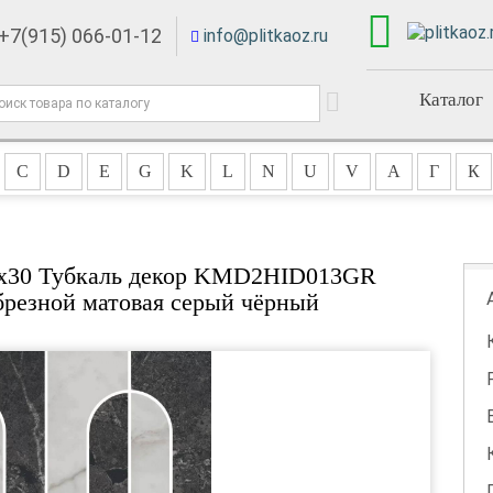
+7(915) 066-01-12
info@plitkaoz.ru
Каталог
C
D
E
G
K
L
N
U
V
А
Г
К
0x30 Тубкаль декор KMD2HID013GR
резной матовая серый чёрный