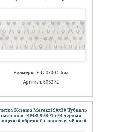
Размеры:
89.50x30.00см
Артикул: 505272
литка Kerama Marazzi 90x30 Тубкаль
настенная KM3090B0150R черный
лянцевый обрезной глянцевая чёрный