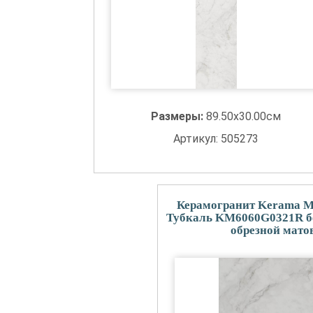
Размеры:
89.50x30.00см
Артикул: 505273
Керамогранит Kerama M
Тубкаль KM6060G0321R б
обрезной мато