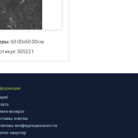
еры:
60.00x60.00см
ртикул: 505221
формация
ция!
лата
мен-возврат
ставка плитки
литика конфиденциальности
монт квартир