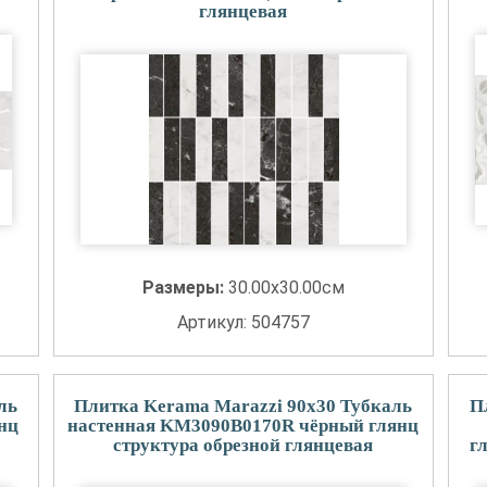
глянцевая
Размеры:
30.00x30.00см
Артикул: 504757
ль
Плитка Kerama Marazzi 90x30 Тубкаль
П
нц
настенная KM3090B0170R чёрный глянц
структура обрезной глянцевая
г