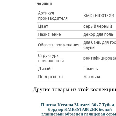
чёрный
Артикул
KMD2HID013GR
производителя
Цвет
серый чёрный
Назначение
декор для пола
для бани, для го
Область применения
сауны
Структура
ректифицирова
поверхности
Дизайн
камень
Поверхность
матовая
Другие товары из этой коллекци
Плитка Kerama Marazzi 30x7 Тубка
бордюр KMB3STA002BR белый
глянцевый обрезной глянцевая сер