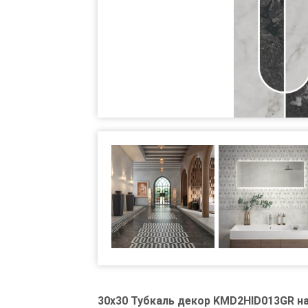
30x30 Тубкаль декор KMD2HID013GR н