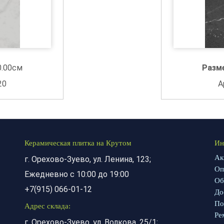
0.00см
Разм
20
А
Керамическая плитка на Крутом
Ин
Ак
г. Орехово-Зуево, ул. Ленина, 123;
Оп
Ежедневно с 10:00 до 19:00
Об
+7(915) 066-01-12
До
По
Адрес склада:
Ре
г. Орехово-Зуево, ул. Волкова, 25/1;