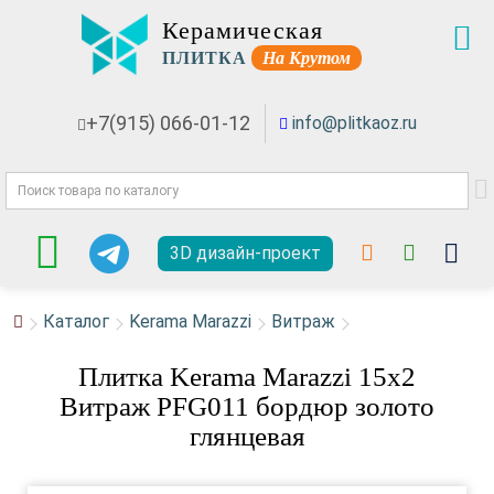
Керамическая
ПЛИТКА
На Крутом
+7(915) 066-01-12
info@plitkaoz.ru
3D дизайн-проект
Каталог
Kerama Marazzi
Витраж
Плитка Kerama Marazzi 15x2
Витраж PFG011 бордюр золото
глянцевая