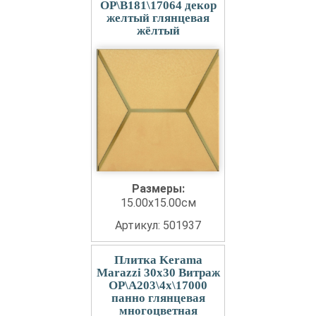
OP\B181\17064 декор
желтый глянцевая
жёлтый
Размеры:
15.00x15.00см
Артикул: 501937
Плитка Kerama
Marazzi 30x30 Витраж
OP\A203\4x\17000
панно глянцевая
многоцветная