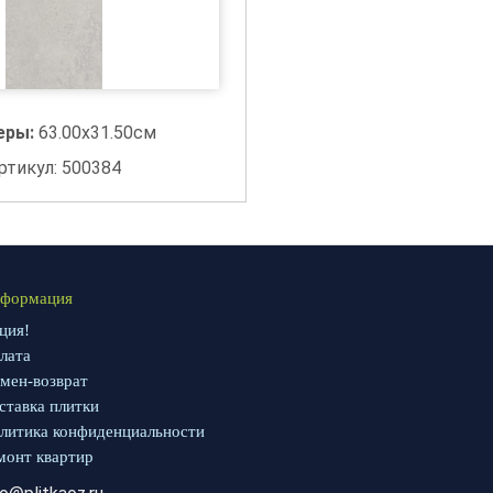
еры:
63.00x31.50см
ртикул: 500384
формация
ция!
лата
мен-возврат
ставка плитки
литика конфиденциальности
монт квартир