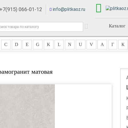
+7(915) 066-01-12
info@plitkaoz.ru
Каталог
C
D
E
G
K
L
N
U
V
А
Г
К
рамогранит матовая