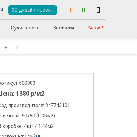
3D дизайн-проект
Сухие смеси
Контакты
Акция!
Н
Р
Артикул:
500983
Цена:
1880
р/м2
Код производителя: 847743101
Размеры: 60х60 (0.36м2)
В коробке: 4шт / 1.44м2
Коллекция:
Глобал