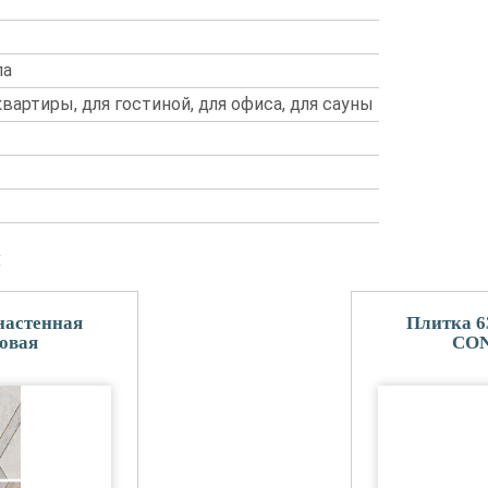
ла
 квартиры, для гостиной, для офиса, для сауны
и
настенная
Плитка 6
овая
CON