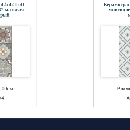
 42x42 Loft
Керамогран
2 матовая
многоцве
ерый
2.00см
Разм
64
А