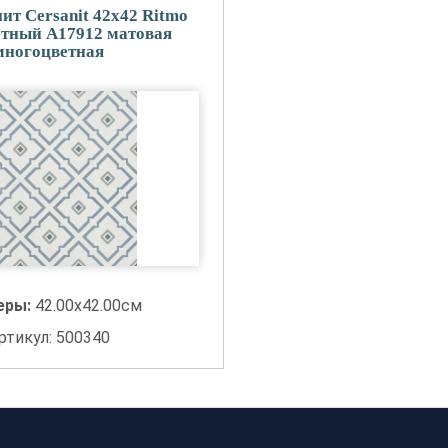
ит Cersanit 42x42 Ritmo
тный A17912 матовая
многоцветная
еры:
42.00x42.00см
ртикул: 500340