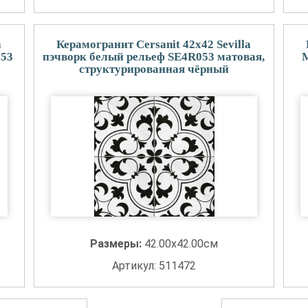
a
Керамогранит Cersanit 42x42 Sevilla
453
пэчворк белый рельеф SE4R053 матовая,
M
структурированная чёрный
Размеры:
42.00x42.00см
Артикул: 511472