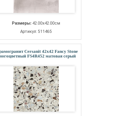
Размеры:
42.00x42.00см
Артикул: 511465
рамогранит Cersanit 42x42 Fancy Stone
ногоцветный FS4R452 матовая серый