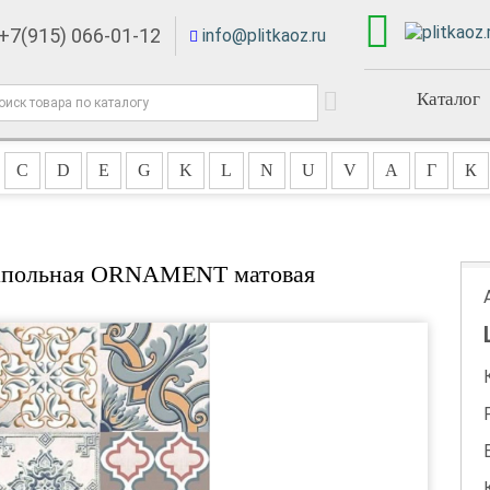
+7(915) 066-01-12
info@plitkaoz.ru
Каталог
C
D
E
G
K
L
N
U
V
А
Г
К
 напольная ORNAMENT матовая