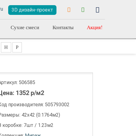
3D дизайн-проект
Сухие смеси
Контакты
Акция!
Н
Р
Артикул:
506585
Цена:
1352
р/м2
Код производителя: 505793002
Размеры: 42х42 (0.1764м2)
В коробке: 7шт / 1.23м2
Коллекция:
Мираж