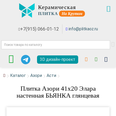
Керамическая
ПЛИТКА
На Крутом
+7(915) 066-01-12
info@plitkaoz.ru
3D дизайн-проект
Каталог
Азори
Асти
Плитка Азори 41x20 Элара
настенная БЬЯНКА глянцевая