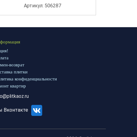
Артикул: 506287
формация
ция!
лата
мен-возврат
ставка плитки
литика конфиденциальности
монт квартир
fo@plitkaoz.ru
ы Вконтакте