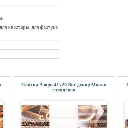
ен
 для квартиры, для фартука
и
э
Плитка Азори 41x20 Вог декор Мокко
глянцевая