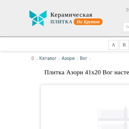
Керамическая
ПЛИТКА
На Крутом
A
B
Каталог
Азори
Вог
Плитка Азори 41x20 Вог насте