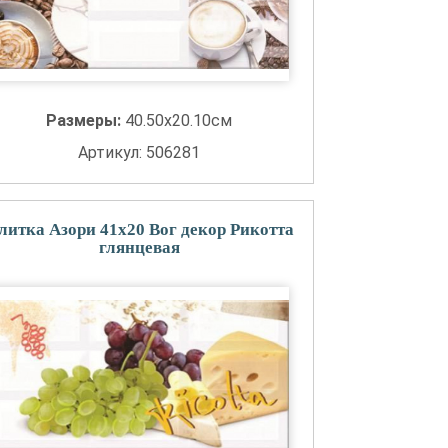
Размеры:
40.50x20.10см
Артикул: 506281
литка Азори 41x20 Вог декор Рикотта
глянцевая