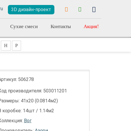
3D дизайн-проект
Сухие смеси
Контакты
Акция!
Н
Р
Артикул:
506278
Код производителя: 503011201
Размеры: 41х20 (0.0814м2)
В коробке: 14шт / 1.14м2
Коллекция:
Вог
Производитель:
Азори