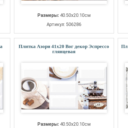
Размеры:
40.50x20.10см
Артикул: 506286
а
Плитка Азори 41x20 Вог декор Эспрессо
Пл
глянцевая
Размеры:
40.50x20.10см