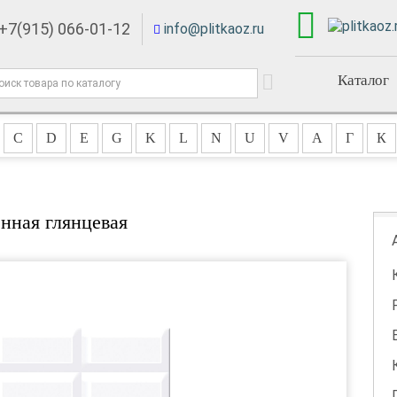
+7(915) 066-01-12
info@plitkaoz.ru
Каталог
C
D
E
G
K
L
N
U
V
А
Г
К
нная глянцевая