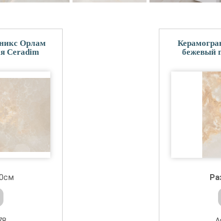
Оникс Орлам
Керамогра
я Ceradim
бежевый 
60см
Ра
78
А