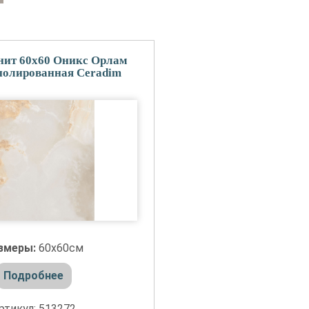
нит 60x60 Оникс Орлам
полированная Ceradim
змеры:
60x60см
Подробнее
ртикул: 513272