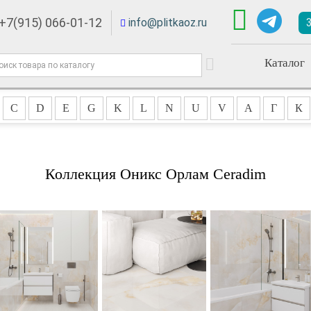
+7(915) 066-01-12
info@plitkaoz.ru
Каталог
C
D
E
G
K
L
N
U
V
А
Г
К
Коллекция Оникс Орлам Ceradim