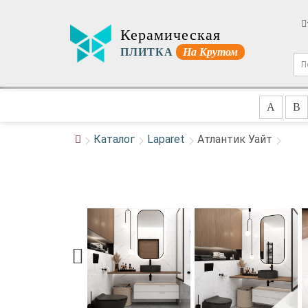
Керамическая
ПЛИТКА
На Крутом
A
B
Каталог
Laparet
Атлантик Уайт