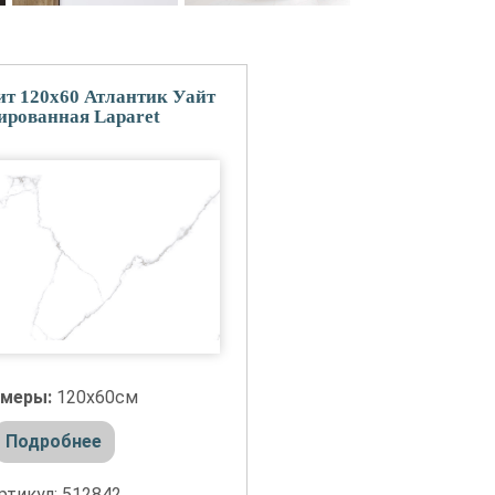
т 120x60 Атлантик Уайт
ированная Laparet
змеры:
120x60см
Подробнее
ртикул: 512842