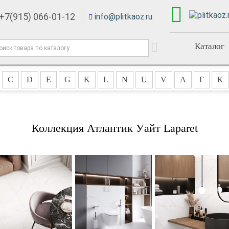
+7(915) 066-01-12
info@plitkaoz.ru
Каталог
C
D
E
G
K
L
N
U
V
А
Г
К
Коллекция Атлантик Уайт Laparet