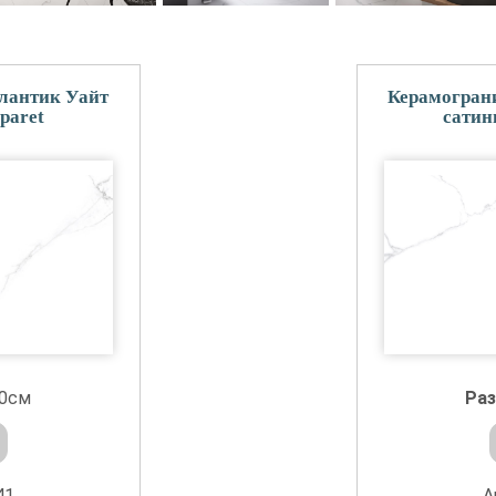
тлантик Уайт
Керамограни
paret
сатин
60см
Ра
41
А