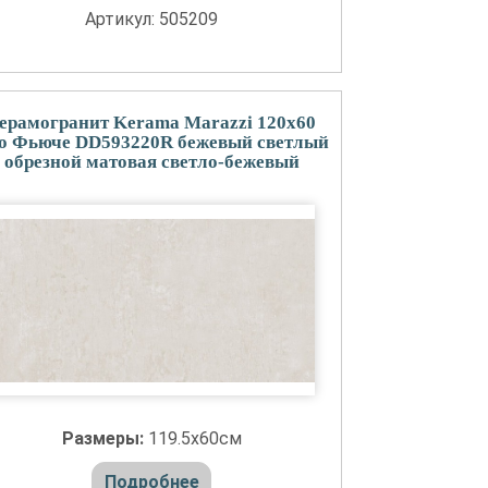
Артикул: 505209
ерамогранит Kerama Marazzi 120x60
о Фьюче DD593220R бежевый светлый
обрезной матовая светло-бежевый
Размеры:
119.5x60см
Подробнее