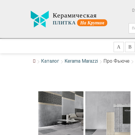
Керамическая
ПЛИТКА
На Крутом
A
B
Каталог
Kerama Marazzi
Про Фьюче