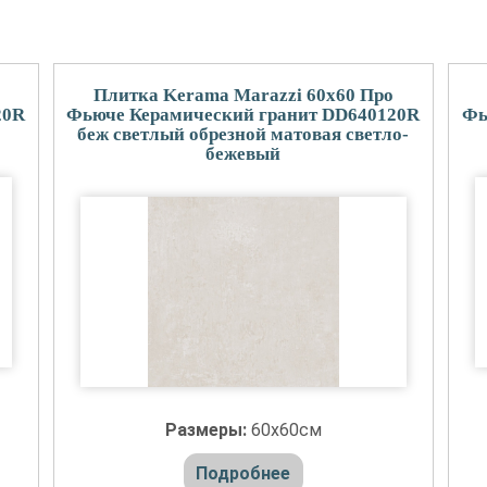
Плитка Kerama Marazzi 60x60 Про
20R
Фьюче Керамический гранит DD640120R
Фь
беж светлый обрезной матовая светло-
бежевый
Размеры:
60x60см
Подробнее