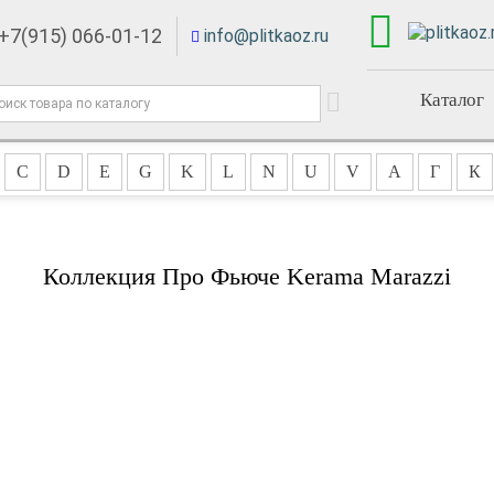
+7(915) 066-01-12
info@plitkaoz.ru
Каталог
C
D
E
G
K
L
N
U
V
А
Г
К
Коллекция Про Фьюче Kerama Marazzi