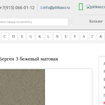
+7(915) 066-01-12
info@plitkaoz.ru
Каталог
C
D
E
G
K
L
N
U
V
А
Г
К
Берген 3 бежевый матовая