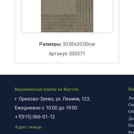
Размеры:
30.00x30.00см
Артикул: 505571
Керамическая плитка на Крутом
Ин
Ак
г. Орехово-Зуево, ул. Ленина, 123;
Оп
Ежедневно с 10:00 до 19:00
Об
+7(915) 066-01-12
До
По
Адрес склада:
Ре