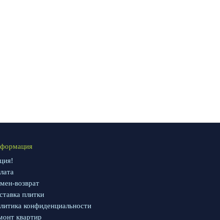
формация
ция!
лата
мен-возврат
ставка плитки
литика конфиденциальности
монт квартир