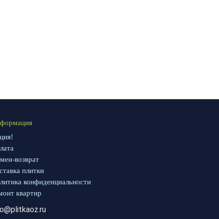
формация
ция!
лата
мен-возврат
ставка плитки
литика конфиденциальности
монт квартир
fo@plitkaoz.ru