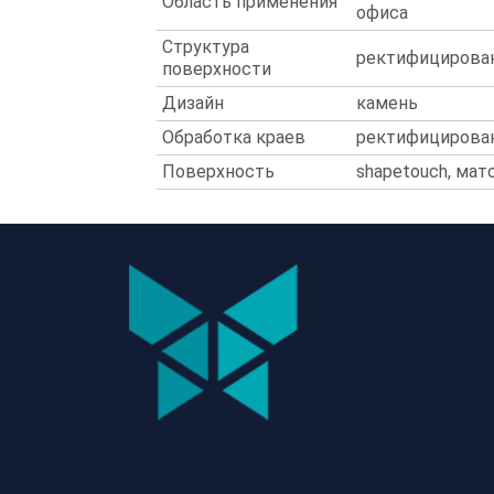
Область применения
офиса
Структура
ректифицирован
поверхности
Дизайн
камень
Обработка краев
ректифицирова
Поверхность
shapetouch, мат