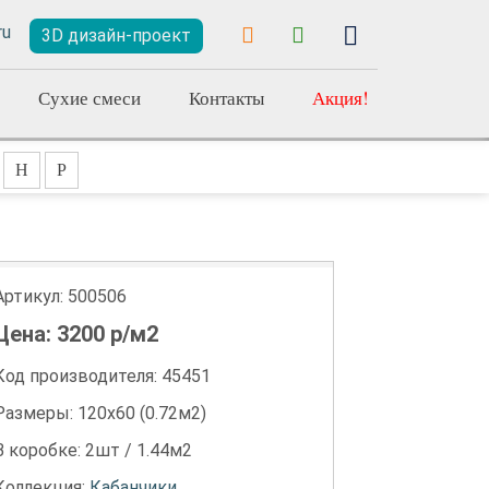
3D дизайн-проект
Сухие смеси
Контакты
Акция!
Н
Р
Артикул:
500506
Цена:
3200
р/м2
Код производителя: 45451
Размеры: 120х60 (0.72м2)
В коробке: 2шт / 1.44м2
Коллекция:
Кабанчики