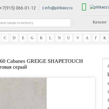
+7(915) 066-01-12
info@plitkaoz.ru
Каталог
C
D
E
G
K
L
N
U
V
А
Г
К
20x60 Cabanes GREIGE SHAPETOUCH
товая серый