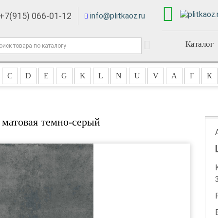
+7(915) 066-01-12
info@plitkaoz.ru
Каталог
C
D
E
G
K
L
N
U
V
А
Г
К
 матовая темно-серый