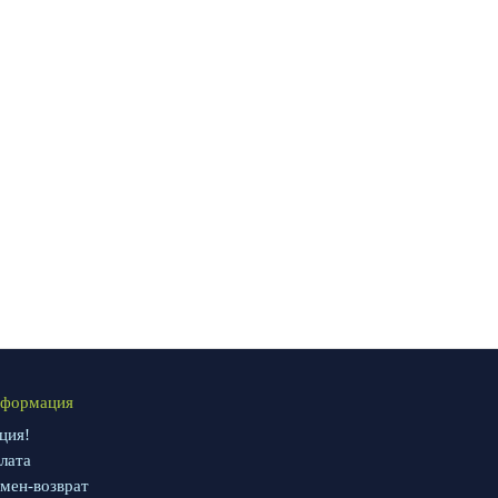
формация
ция!
лата
мен-возврат