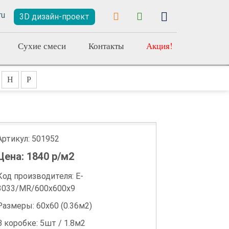
3D дизайн-проект
Сухие смеси
Контакты
Акция!
Н
Р
Артикул:
501952
Цена:
1840
р/м2
Код производителя: E-
3033/MR/600x600x9
Размеры: 60х60 (0.36м2)
В коробке: 5шт / 1.8м2