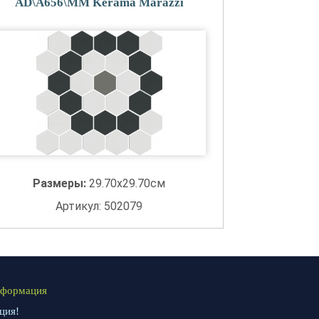
AD\A656\MM Kerama Marazzi
Размеры:
29.70x29.70см
Артикул: 502079
формация
ция!