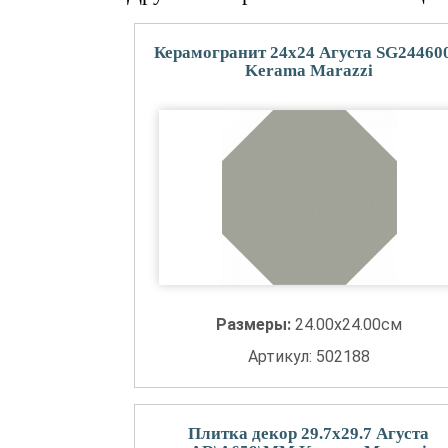
Керамогранит 24x24 Агуста SG24460
Kerama Marazzi
Размеры:
24.00x24.00см
Артикул: 502188
Плитка декор 29.7x29.7 Агуста