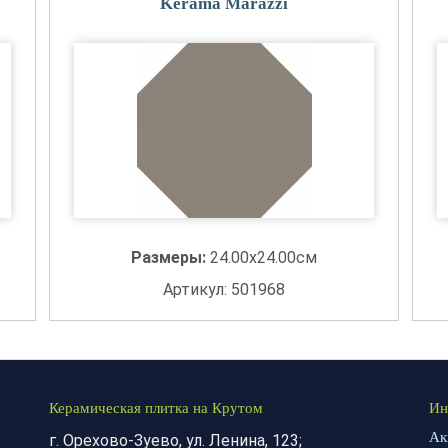
Kerama Marazzi
Размеры:
24.00x24.00см
Артикул: 501968
Керамическая плитка на Крутом
Ин
Ак
г. Орехово-Зуево, ул. Ленина, 123;