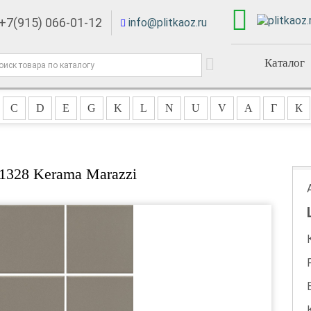
+7(915) 066-01-12
info@plitkaoz.ru
Каталог
C
D
E
G
K
L
N
U
V
А
Г
К
1328 Kerama Marazzi