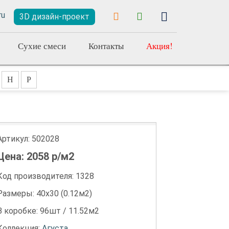
3D дизайн-проект
Сухие смеси
Контакты
Акция!
Н
Р
Артикул:
502028
Цена:
2058
р/м2
Код производителя: 1328
Размеры: 40х30 (0.12м2)
В коробке: 96шт / 11.52м2
Коллекция:
Агуста