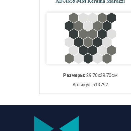
AD\A659\MM Kerama Marazzi
Размеры:
29.70x29.70см
Артикул: 513792