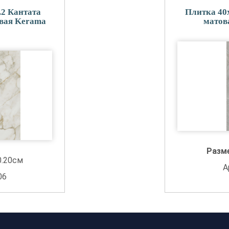
.2 Кантата
Плитка 40
вая Kerama
матов
Разм
0.20см
А
06