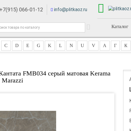
+7(915) 066-01-12
info@plitkaoz.ru
Каталог
C
D
E
G
K
L
N
U
V
А
Г
К
Кантата FMB034 серый матовая Kerama
Marazzi