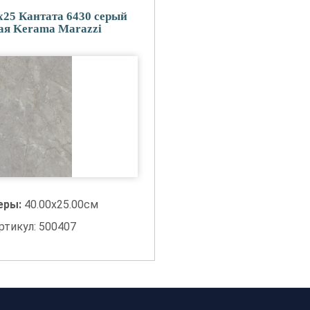
x25 Кантата 6430 серый
ая Kerama Marazzi
еры:
40.00x25.00см
ртикул: 500407