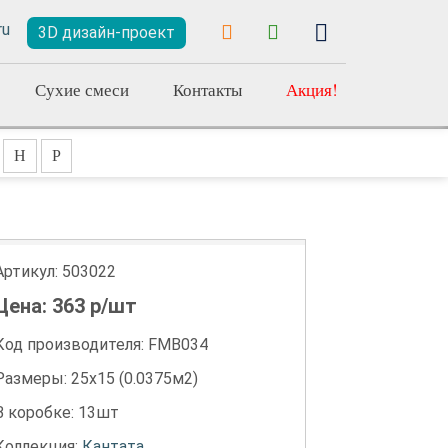
3D дизайн-проект
Сухие смеси
Контакты
Акция!
Н
Р
Артикул:
503022
Цена:
363
р/шт
Код производителя: FMB034
Размеры: 25х15 (0.0375м2)
В коробке: 13шт
Коллекция:
Кантата