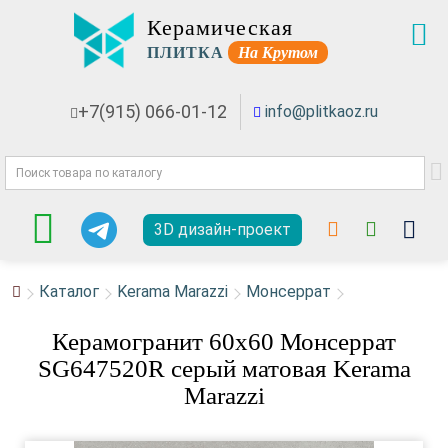
Керамическая
ПЛИТКА
На Крутом
+7(915) 066-01-12
info@plitkaoz.ru
3D дизайн-проект
Каталог
Kerama Marazzi
Монсеррат
Керамогранит 60x60 Монсеррат
SG647520R серый матовая Kerama
Marazzi