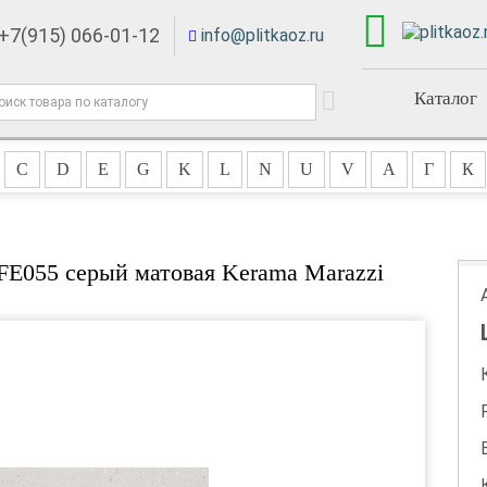
+7(915) 066-01-12
info@plitkaoz.ru
Каталог
C
D
E
G
K
L
N
U
V
А
Г
К
FE055 серый матовая Kerama Marazzi