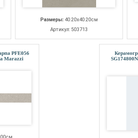
Размеры:
40.20x40.20см
Артикул: 503713
арпа PFE056
Керамогр
a Marazzi
SG174800N
.00см