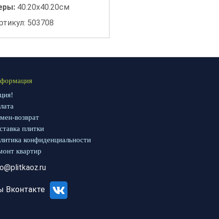
еры:
40.20x40.20см
ртикул: 503708
формация
ция!
лата
мен-возврат
ставка плитки
литика конфиденциальности
монт квартир
fo@plitkaoz.ru
ы Вконтакте