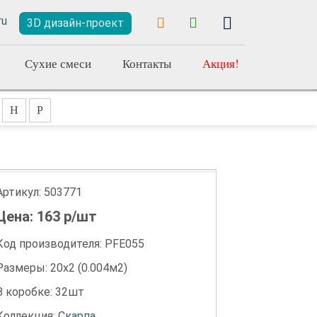
3D дизайн-проект
Сухие смеси
Контакты
Акция!
Н
Р
Артикул:
503771
Цена:
163
р/шт
Код производителя: PFE055
Размеры: 20х2 (0.004м2)
В коробке: 32шт
Коллекция:
Скарпа