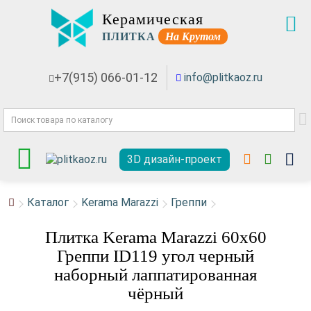
Керамическая
ПЛИТКА
На Крутом
+7(915) 066-01-12
info@plitkaoz.ru
3D дизайн-проект
Каталог
Kerama Marazzi
Греппи
Плитка Kerama Marazzi 60x60
Греппи ID119 угол черный
наборный лаппатированная
чёрный