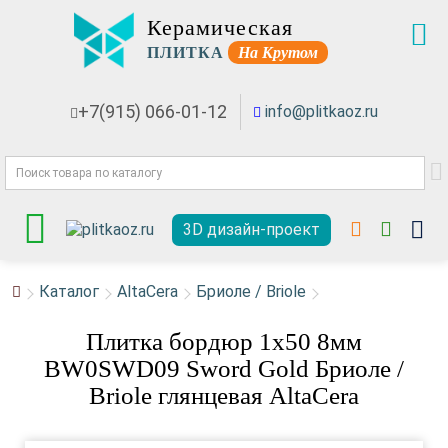
Керамическая
ПЛИТКА
На Крутом
+7(915) 066-01-12
info@plitkaoz.ru
3D дизайн-проект
Каталог
AltaCera
Бриоле / Briole
Плитка бордюр 1x50 8мм
BW0SWD09 Sword Gold Бриоле /
Briole глянцевая AltaCera