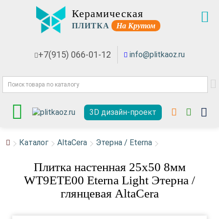
Керамическая
ПЛИТКА
На Крутом
+7(915) 066-01-12
info@plitkaoz.ru
3D дизайн-проект
Каталог
AltaCera
Этерна / Eterna
Плитка настенная 25x50 8мм
WT9ETE00 Eterna Light Этерна /
глянцевая AltaCera