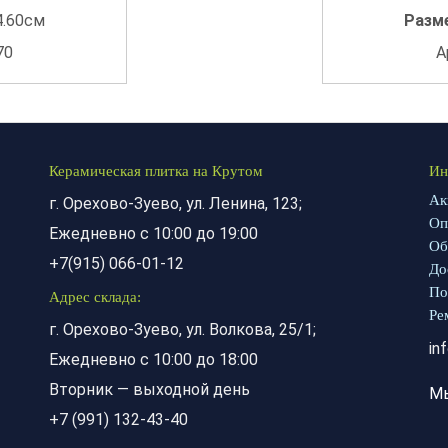
4.60см
Разм
70
А
Керамическая плитка на Крутом
Ин
Ак
г. Орехово-Зуево, ул. Ленина, 123;
Оп
Ежедневно с 10:00 до 19:00
Об
+7(915) 066-01-12
До
По
Адрес склада:
Ре
г. Орехово-Зуево, ул. Волкова, 25/1;
in
Ежедневно с 10:00 до 18:00
Вторник — выходной день
М
+7 (991) 132-43-40