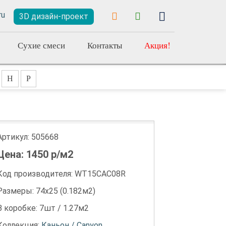
3D дизайн-проект
Сухие смеси
Контакты
Акция!
Н
Р
Артикул:
505668
Цена:
1450
р/м2
Код производителя: WT15CAC08R
Размеры: 74х25 (0.182м2)
В коробке: 7шт / 1.27м2
Коллекция:
Каньон / Canyon