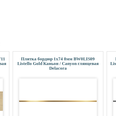
и
W11
Плитка бордюр 1x74 8мм BW0LIS09
вая
Listello Gold Каньон / Canyon глянцевая
Li
Delacora