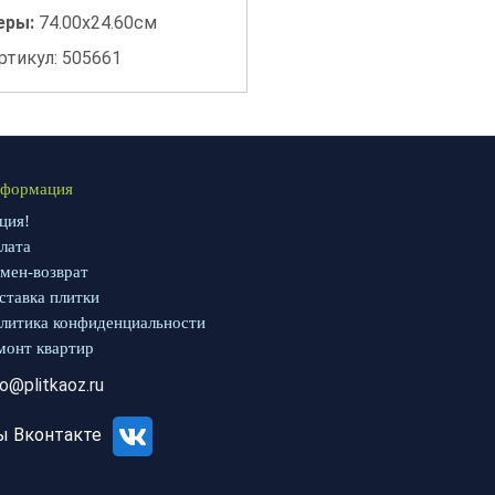
еры:
74.00x24.60см
ртикул: 505661
формация
ция!
лата
мен-возврат
ставка плитки
литика конфиденциальности
монт квартир
fo@plitkaoz.ru
ы Вконтакте