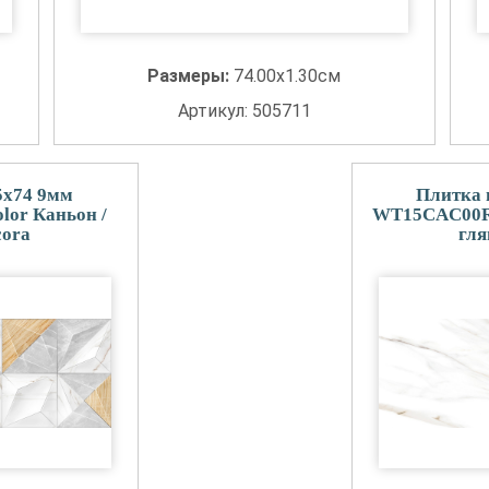
Размеры:
74.00x1.30см
Артикул: 505711
5x74 9мм
Плитка 
or Каньон /
WT15CAC00R 
cora
гля