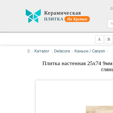
Керамическая
ПЛИТКА
На Крутом
A
B
Каталог
Delacora
Каньон / Canyon
Плитка настенная 25x74 9м
глян