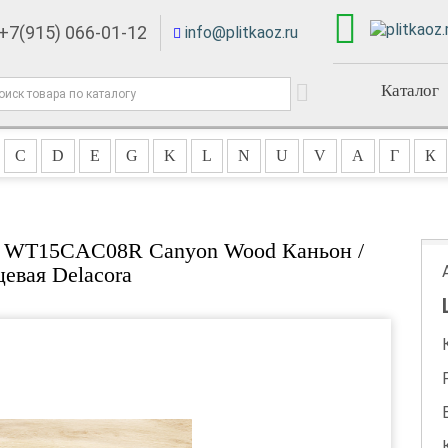
+7(915) 066-01-12
info@plitkaoz.ru
Каталог
C
D
E
G
K
L
N
U
V
А
Г
К
м WT15CAC08R Canyon Wood Каньон /
цевая Delacora