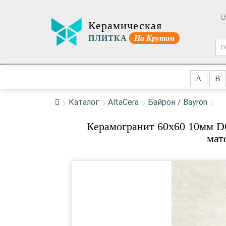
Керамическая
ПЛИТКА
На Крутом
A
B
Каталог
AltaCera
Байрон / Bayron
Керамогранит 60x60 10мм D6
мат