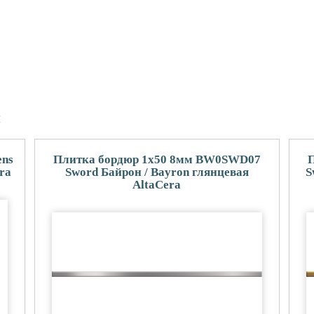
и
ens
Плитка бордюр 1x50 8мм BW0SWD07
ra
Sword Байрон / Bayron глянцевая
S
AltaCera