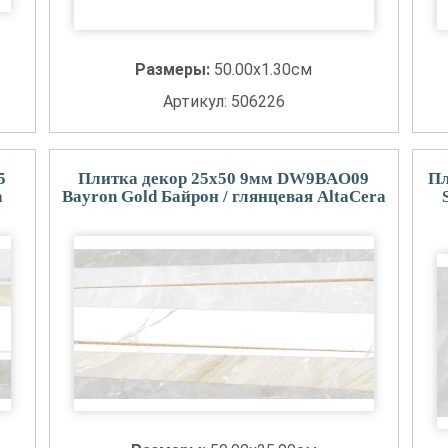
Размеры:
50.00x1.30см
Артикул: 506226
5
Плитка декор 25x50 9мм DW9BAO09
Пл
a
Bayron Gold Байрон / глянцевая AltaCera