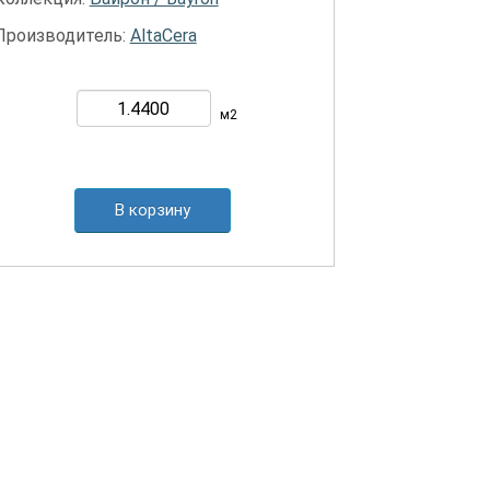
Производитель:
AltaCera
м2
В корзину