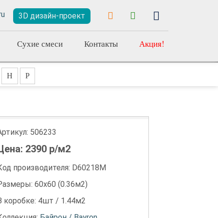
3D дизайн-проект
Сухие смеси
Контакты
Акция!
Н
Р
Артикул:
506233
Цена:
2390
р/м2
Код производителя: D60218M
Размеры: 60х60 (0.36м2)
В коробке: 4шт / 1.44м2
Коллекция:
Байрон / Bayron