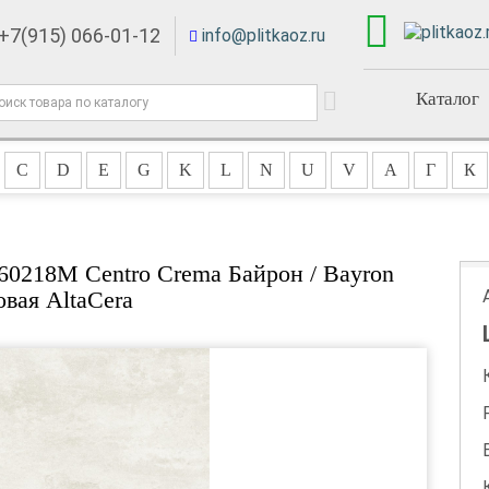
+7(915) 066-01-12
info@plitkaoz.ru
Каталог
C
D
E
G
K
L
N
U
V
А
Г
К
0218M Centro Crema Байрон / Bayron
овая AltaCera