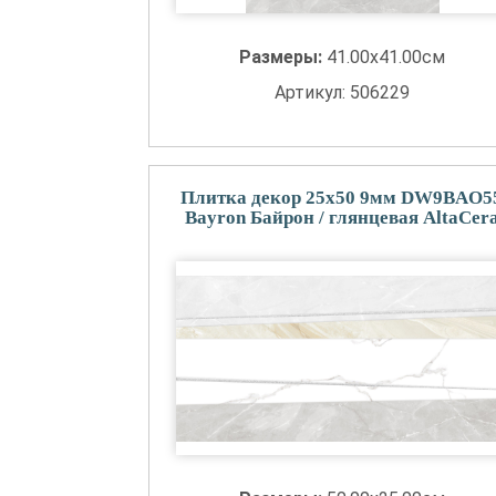
Размеры:
41.00x41.00см
Артикул: 506229
Плитка декор 25x50 9мм DW9BAO5
Bayron Байрон / глянцевая AltaCer