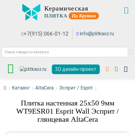
Керамическая
ПЛИТКА
На Крутом
+7(915) 066-01-12
info@plitkaoz.ru
3D дизайн-проект
Каталог
AltaCera
Эсприт / Esprit
Плитка настенная 25x50 9мм
WT9ESR01 Esprit Wall Эсприт /
глянцевая AltaCera