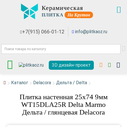
Керамическая
ПЛИТКА
На Крутом
+7(915) 066-01-12
info@plitkaoz.ru
3D дизайн-проект
Каталог
Delacora
Дельта / Delta
Плитка настенная 25x74 9мм
WT15DLA25R Delta Marmo
Дельта / глянцевая Delacora