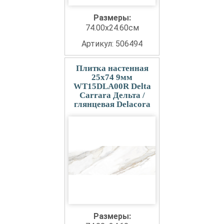
Размеры:
74.00x24.60см
Артикул: 506494
Плитка настенная
25x74 9мм
WT15DLA00R Delta
Carrara Дельта /
глянцевая Delacora
Размеры: