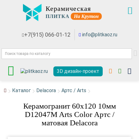
Керамическая
ПЛИТКА
На Крутом
+7(915) 066-01-12
info@plitkaoz.ru
3D дизайн-проект
Каталог
Delacora
Артс / Arts
Керамогранит 60x120 10мм
D12047M Arts Color Артс /
матовая Delacora