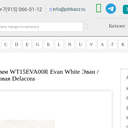
+7(915) 066-01-12
info@plitkaoz.ru
Каталог
C
D
E
G
K
L
N
U
V
А
Г
К
0мм WT15EVA00R Evan White Эван /
овая Delacora