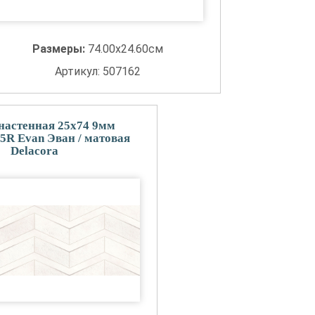
Размеры:
74.00x24.60см
Артикул: 507162
настенная 25x74 9мм
R Evan Эван / матовая
Delacora