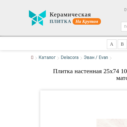
Керамическая
ПЛИТКА
На Крутом
A
B
Каталог
Delacora
Эван / Evan
Плитка настенная 25x74 1
мат