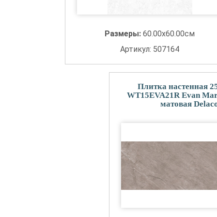
Размеры:
60.00x60.00см
Артикул: 507164
Плитка настенная 2
WT15EVA21R Evan Marr
матовая Delac