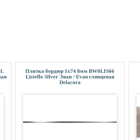
и
0L
Плитка бордюр 1x74 8мм BW0LIS66
ная
Listello Silver Эван / Evan глянцевая
Delacora