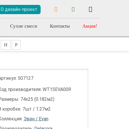
3D дизайн-проект
Сухие смеси
Контакты
Акция!
Н
Р
Артикул:
507127
Код производителя: WT15EVA00R
Размеры: 74х25 (0.182м2)
В коробке: 7шт / 1.27м2
Коллекция:
Эван / Evan
Производитель:
Delacora