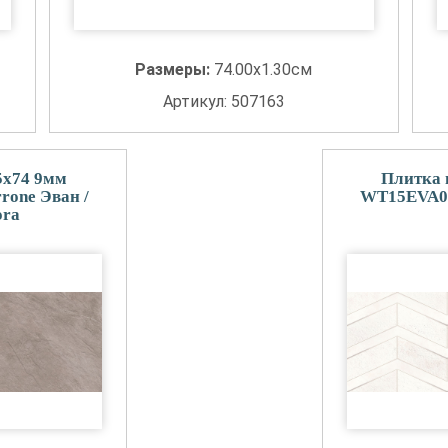
Размеры:
74.00x1.30см
Артикул: 507163
5x74 9мм
Плитка 
one Эван /
WT15EVA05
ora