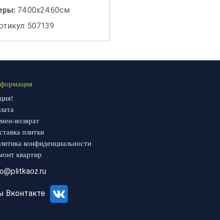
еры:
74.00x24.60см
ртикул: 507139
формация
ция!
лата
мен-возврат
ставка плитки
литика конфиденциальности
монт квартир
fo@plitkaoz.ru
ы Вконтакте