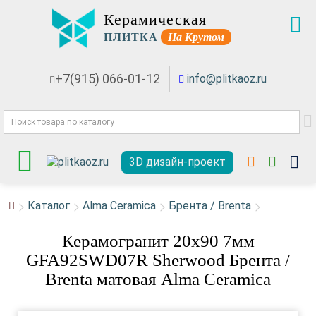
Керамическая
ПЛИТКА
На Крутом
+7(915) 066-01-12
info@plitkaoz.ru
3D дизайн-проект
Каталог
Alma Ceramica
Брента / Brenta
Керамогранит 20x90 7мм
GFA92SWD07R Sherwood Брента /
Brenta матовая Alma Ceramica