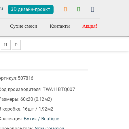
3D дизайн-проект
Сухие смеси
Контакты
Акция!
Н
Р
Артикул:
507816
Код производителя: TWA11BTQ007
Размеры: 60х20 (0.12м2)
В коробке: 16шт / 1.92м2
Коллекция:
Бутик / Boutique
Производитель:
Alma Ceramica