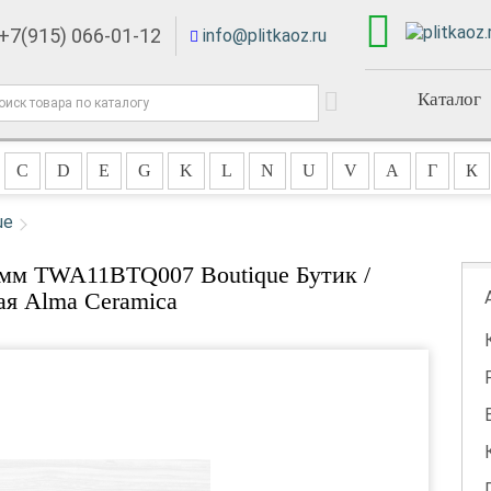
+7(915) 066-01-12
info@plitkaoz.ru
Каталог
C
D
E
G
K
L
N
U
V
А
Г
К
ue
8мм TWA11BTQ007 Boutique Бутик /
ая Alma Ceramica