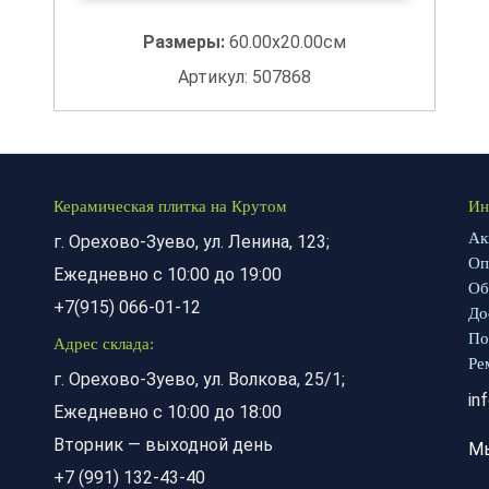
Размеры:
60.00x20.00см
Артикул: 507868
Керамическая плитка на Крутом
Ин
Ак
г. Орехово-Зуево, ул. Ленина, 123;
Оп
Ежедневно с 10:00 до 19:00
Об
+7(915) 066-01-12
До
По
Адрес склада:
Ре
г. Орехово-Зуево, ул. Волкова, 25/1;
in
Ежедневно с 10:00 до 18:00
Вторник — выходной день
М
+7 (991) 132-43-40