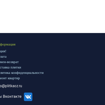
формация
ция!
лата
мен-возврат
ставка плитки
литика конфиденциальности
монт квартир
fo@plitkaoz.ru
ы Вконтакте