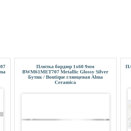
и
707
Плитка бордюр 1x60 9мм
Пл
lma
BWM61MET707 Metallic Glossy Silver
Бутик / Boutique глянцевая Alma
Ceramica