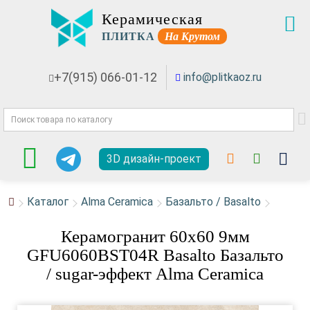
Керамическая
ПЛИТКА
На Крутом
+7(915) 066-01-12
info@plitkaoz.ru
3D дизайн-проект
Каталог
Alma Ceramica
Базальто / Basalto
Керамогранит 60x60 9мм
GFU6060BST04R Basalto Базальто
/ sugar-эффект Alma Ceramica