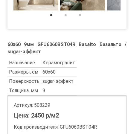
1
2
3
60x60 9мм GFU6060BST04R Basalto Базальто /
sugar-эффект
Назначание
Керамогранит
Размеры, см
60x60
Поверхность
sugar-эффект
Толщина, мм
9
Артикул:
508229
Цена:
2450
р/м2
Код производителя: GFU6060BST04R