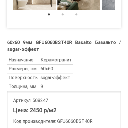
1
2
3
60x60 9мм GFU6060BST40R Basalto Базальто /
sugar-эффект
Назначание
Керамогранит
Размеры, см
60x60
Поверхность
sugar-эффект
Толщина, мм
9
Артикул:
508247
Цена:
2450
р/м2
Код производителя: GFU6060BST40R