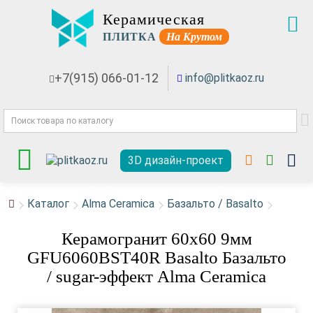
Керамическая
ПЛИТКА
На Крутом
+7(915) 066-01-12
info@plitkaoz.ru
3D дизайн-проект
Каталог
Alma Ceramica
Базальто / Basalto
Керамогранит 60x60 9мм
GFU6060BST40R Basalto Базальто
/ sugar-эффект Alma Ceramica