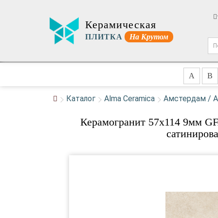
Керамическая
ПЛИТКА
На Крутом
A
B
Каталог
Alma Ceramica
Амстердам / 
Керамогранит 57x114 9мм G
сатинирова