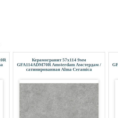
и
20R
Керамогранит 57x114 9мм
ma
GFA114ADM70R Amsterdam Амстердам /
GF
сатинированная Alma Ceramica