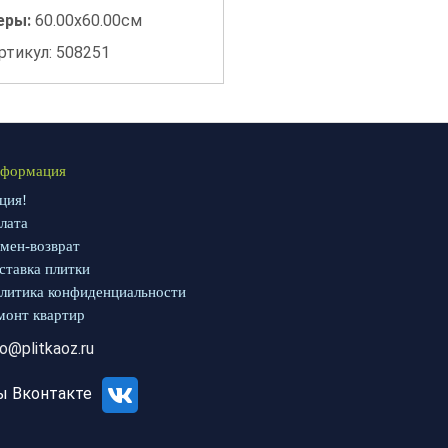
еры:
60.00x60.00см
ртикул: 508251
формация
ция!
лата
мен-возврат
ставка плитки
литика конфиденциальности
монт квартир
fo@plitkaoz.ru
ы Вконтакте