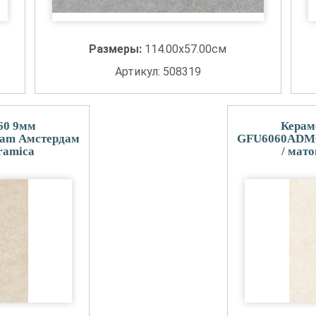
Размеры:
114.00x57.00см
Артикул: 508319
60 9мм
Керам
am Амстердам
GFU6060ADM0
ramica
/ мат