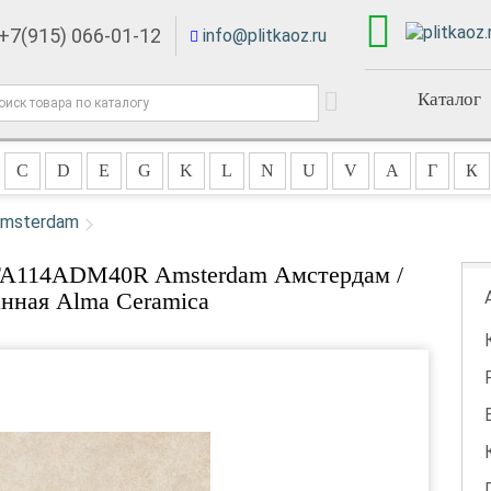
+7(915) 066-01-12
info@plitkaoz.ru
Каталог
C
D
E
G
K
L
N
U
V
А
Г
К
Amsterdam
FA114ADM40R Amsterdam Амстердам /
нная Alma Ceramica