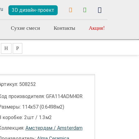
3D дизайн-проект
Сухие смеси
Контакты
Акция!
Н
Р
Артикул:
508252
Код производителя: GFA114ADM40R
Размеры: 114х57 (0.6498м2)
В коробке: 2шт / 1.3м2
Коллекция:
Амстердам / Amsterdam
Производитель:
Alma Ceramica