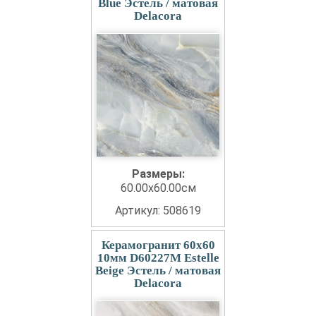
Blue Эстель / матовая
Delacora
Размеры:
60.00x60.00см
Артикул: 508619
Керамогранит 60x60
10мм D60227M Estelle
Beige Эстель / матовая
Delacora