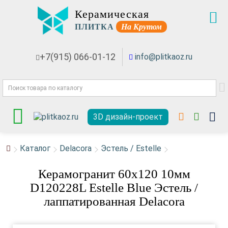
Керамическая
ПЛИТКА
На Крутом
+7(915) 066-01-12
info@plitkaoz.ru
3D дизайн-проект
Каталог
Delacora
Эстель / Estelle
Керамогранит 60x120 10мм
D120228L Estelle Blue Эстель /
лаппатированная Delacora