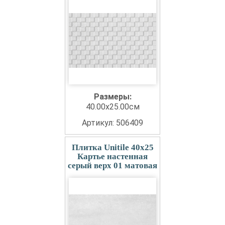
Размеры:
40.00x25.00см
Артикул: 506409
Плитка Unitile 40x25
Картье настенная
серый верх 01 матовая