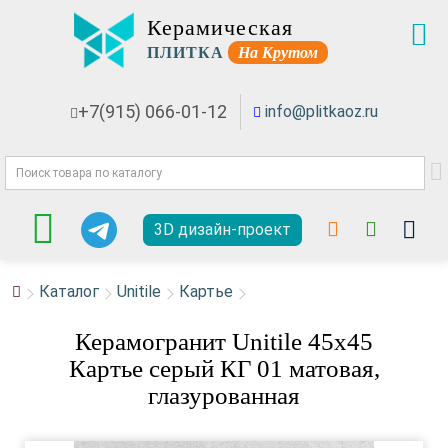
Керамическая
ПЛИТКА
На Крутом
+7(915) 066-01-12
info@plitkaoz.ru
3D дизайн-проект
Каталог
Unitile
Картье
Керамогранит Unitile 45x45
Картье серый КГ 01 матовая,
глазурованная